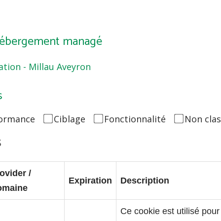
 Hébergement managé
ion - Millau Aveyron
s
ormance
Ciblage
Fonctionnalité
Non clas
s
ovider /
Expiration
Description
omaine
Ce cookie est utilisé pou