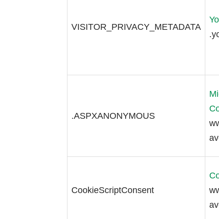
Yo
VISITOR_PRIVACY_METADATA
.y
Mi
Co
.ASPXANONYMOUS
ww
av
Co
CookieScriptConsent
ww
av