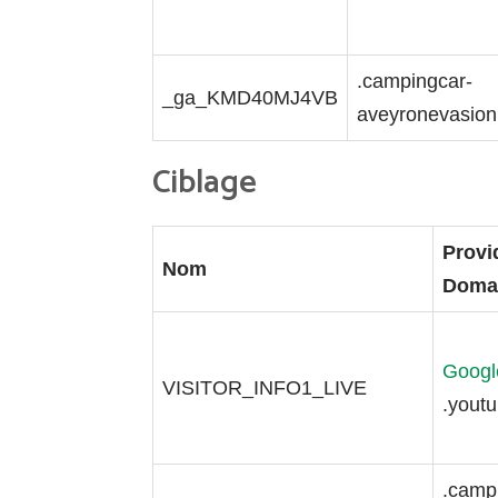
.campingcar-
_ga_KMD40MJ4VB
aveyronevasion.
Ciblage
Provid
Nom
Doma
Googl
VISITOR_INFO1_LIVE
.yout
.camp