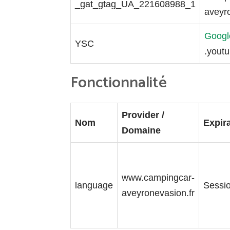
_gat_gtag_UA_221608988_1
aveyr
Googl
YSC
.yout
Fonctionnalité
Provider /
Nom
Expir
Domaine
www.campingcar-
language
Sessi
aveyronevasion.fr